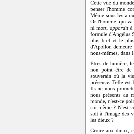
Cette vue du monde 
penser l'homme comm
Même sous les atour
Or l'homme, qui va 
ni mort,
apparaît
à 
formule d'Angélus S
plus bref et le plu
d'Apollon demeure à
nous-mêmes, dans la
Etres de lumière, le
non point être de 
souverain où la vis
présence. Telle est 
Ils ne nous promett
nous présents au m
monde, n'est-ce poi
soi-même ? N'est-c
soit à l'image des
les dieux ?
Croire aux dieux, c