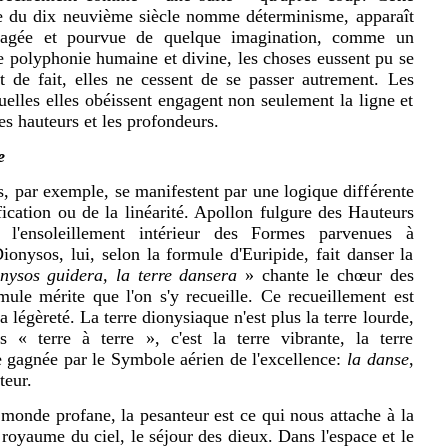
ce du dix neuvième siècle nomme déterminisme, apparaît
dégagée et pourvue de quelque imagination, comme un
te polyphonie humaine et divine, les choses eussent pu se
t de fait, elles ne cessent de se passer autrement. Les
uelles elles obéissent engagent non seulement la ligne et
les hauteurs et les profondeurs.
e
, par exemple, se manifestent par une logique différente
fication ou de la linéarité. Apollon fulgure des Hauteurs
s l'ensoleillement intérieur des Formes parvenues à
 Dionysos, lui, selon la formule d'Euripide, fait danser la
ysos guidera, la terre dansera
» chante le chœur des
ule mérite que l'on s'y recueille. Ce recueillement est
a légèreté. La terre dionysiaque n'est plus la terre lourde,
 « terre à terre », c'est la terre vibrante, la terre
re gagnée par le Symbole aérien de l'excellence:
la danse
,
teur.
 monde profane, la pesanteur est ce qui nous attache à la
 royaume du ciel, le séjour des dieux. Dans l'espace et le