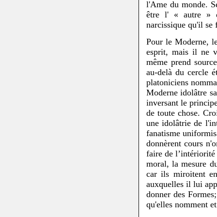
l'Ame du monde. Sép
être l' « autre » 
narcissique qu'il se
Pour le Moderne, le
esprit, mais il ne 
même prend source 
au-delà du cercle é
platoniciens nomma
Moderne idolâtre sa
inversant le princi
de toute chose. Cro
une idolâtrie de l'i
fanatisme uniformis
donnèrent cours n'o
faire de l’intériori
moral, la mesure d
car ils miroitent e
auxquelles il lui ap
donner des Formes;
qu'elles nomment et