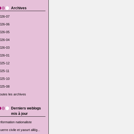
Archives
026-07
026-06
026-05
026-04
026-03
026-01
025-12
025-11
025-10
025-08
outes les archives
Derniers weblogs
mis à jour
'information nationaliste
uerre civile et yaourt allég...