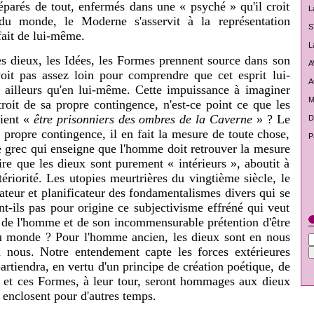
arés de tout, enfermés dans une « psyché » qu'il croit
L
du monde, le Moderne s'asservit à la représentation
S
 fait de lui-même.
L
s dieux, les Idées, les Formes prennent source dans son
A
voit pas assez loin pour comprendre que cet esprit lui-
A
ailleurs qu'en lui-même. Cette impuissance à imaginer
M
troit de sa propre contingence, n'est-ce point ce que les
ient «
être prisonniers des ombres de la Caverne
» ? Le
D
 propre contingence, il en fait la mesure de toute chose,
P
pe grec qui enseigne que l'homme doit retrouver la mesure
ire que les dieux sont purement « intérieurs », aboutit à
ntériorité. Les utopies meurtrières du vingtième siècle, le
ateur et planificateur des fondamentalismes divers qui se
nt-ils pas pour origine ce subjectivisme effréné qui veut
té de l'homme et de son incommensurable prétention d'être
u monde ? Pour l'homme ancien, les dieux sont en nous
n nous. Notre entendement capte les forces extérieures
partiendra, en vertu d'un principe de création poétique, de
 et ces Formes, à leur tour, seront hommages aux dieux
 enclosent pour d'autres temps.