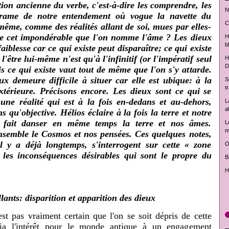
tion ancienne du verbe, c'est-à-dire les comprendre, les
N
 trame de notre entendement où vogue la navette du
C
-même, comme des réalités allant de soi, mues par elles-
e cet impondérable que l'on nomme l'âme ? Les dieux
H
b
 faiblesse car ce qui existe peut disparaître; ce qui existe
t l'être lui-même n'est qu'à l'infinitif (or l'impératif seul
H
D
is ce qui existe vaut tout de même que l'on s'y attarde.
ux demeure difficile à situer car elle est ubique: à la
S
t
extérieure. Précisons encore. Les dieux sont ce qui se
une réalité qui est à la fois en-dedans et au-dehors,
L
a
 qu'objective. Hélios éclaire à la fois la terre et notre
os fait danser en même temps la terre et nos âmes.
L
m
semble le Cosmos et nos pensées. Ces quelques notes,
 il y a déjà longtemps, s'interrogent sur cette « zone
O
c les inconséquences désirables qui sont le propre du
B
H
llants: disparition et apparition des dieux
est pas vraiment certain que l'on se soit dépris de cette
cia l'intérêt pour le monde antique à un engagement