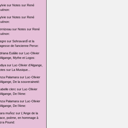
ylvie
sur
Notes sur René
uénon:
ylvie
sur
Notes sur René
uénon:
ernizeau
sur
Notes sur René
uénon:
egre
sur
Sohravardî et la
agesse de l'ancienne Perse:
driana Eulálio
sur
Luc-Olivier
'Algange, Mythe et Logos:
ndiya
sur
Luc-Olivier d'Algange,
otes sur La Musique...
nza Palamara
sur
Luc-Olivier
'Algange, De la souveraineté:
sabelle clerc
sur
Luc-Olivier
'Algange, De l'Ame:
nza Palamara
sur
Luc-Olivier
'Algange, De l'Ame:
lara muñoz
sur
L'Ange de la
ace, poème, en hommage à
zra Pound: