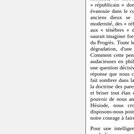
« républicain » do
évanouie dans le cu
anciens dieux se 
modernité, des « ré
aux « ténèbres » 
saurait imaginer fo
du Progrès. Toute le
dégradation, d'une
Comment cette pensé
audacieuses en phil
une question décisiv
réponse que nous c
fait sombrer dans la
la doctrine des pare
et briser tout élan
pouvoir de nous am
Hésiode, nous cro
disposons-nous point
notre courage à fai
Pour une intellige