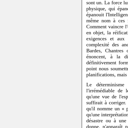
sont un. La force lu
physique, qui épan
épanouit l'Intellig
même nom à ces forc
Comment vaincre l'u
en objet, la réific
exigences et aux b
complexité des anc
Bardes, Chantres o
énoncent, à la di
définitivement for
point nous soumett
planifications, mais
Le déterminisme
l'irrémédiable de l
qu'une vue de l'esp
suffirait à corrige
qu'il nomme un « pr
qu'une interprétatio
désastre ou à une c
donne, n'apparaît 