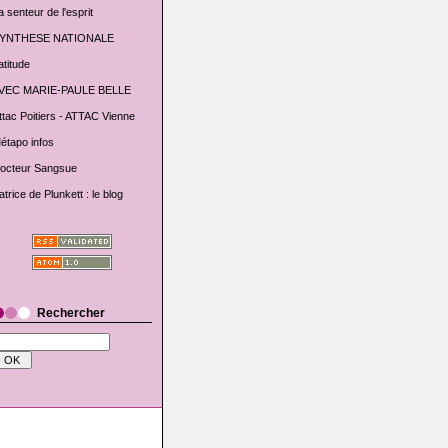
a senteur de l'esprit
YNTHESE NATIONALE
atitude
VEC MARIE-PAULE BELLE
ttac Poitiers - ATTAC Vienne
étapo infos
octeur Sangsue
atrice de Plunkett : le blog
Rechercher