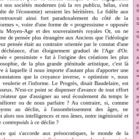
nt nos sociétés modernes (où la
res publica
, hélas, s'est
S
lte de l'économie) seraient les héritières. Le fidèle aux
G
retrouvait ainsi fort paradoxalement du côté de la
S
formes », voire d'une forme de « progressisme » opposée
G
du Moyen-Age et des souverainetés royales Or, on ne
v
rme de pensée plus étrangère aux Anciens que l'idéologie
G
ur pensée était au contraire orientée par le constat d'une
S
 déchéance, d'un éloignement graduel de l'Age d'Or.
s
e « pessimiste » fut à l'origine des créations les plus
A
osophie, de la plus grande plénitude artistique, c'est là
d
e à laquelle il nous importe d'autant plus d'apporter une
I
onstatons que la croyance inverse, « optimiste », nous
n
 veulerie et l'informe. Le Progrès, disait Baudelaire, est
E
sseux. N'est-ce point se dispenser d'avance de tout effort
d
 créateur que d'assigner au seul écoulement du temps le
I
éliorer ou de nous parfaire ? Au contraire, si, comme
d
yons au déclin, à l'assombrissement des âges, ne
E
 alors nos intelligences et nos âmes, notre ingéniosité et
d
re
contrepoids
à ce déclin ?
c
F
nce qui s'accorde aux présocratiques, le monde de la
E