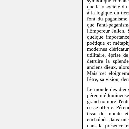
symbolique romane 
que la « société du
à la logique du tie
font du paganisme 
que l'anti-paganism
l'Empereur Julien. 
quelque importance
poétique et métaph
modernes cléricatur
utilitaire, éprise 
détruire la splen
anciens dieux, alor
Mais cet éloigneme
l'être, sa vision, de
Le monde des dieux 
pérennité lumineuse
grand nombre d'entre
cesse offerte. Pérenn
tissu du monde et 
enchaînés dans une
dans la présence r