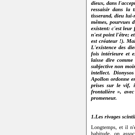
dieux, dans l'accep
ressaisir dans la
tisserand, dieu lui
mêmes, pourvues d
existent: c'est leur
n'est point l'être; e
est créateur !). Ma
L'existence des die
fois intérieure et 
laisse dire comme 
subjective non moins
intellect. Dionys
Apollon ordonne en
prises sur le vif,
frontalière », ave
promeneur.
1.Les rivages scinti
Longtemps, et il n'
habitude, on asso