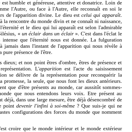
est humble et généreuse, attentive et donatrice. Loin de
e l'Autre, ou face à l'Autre, elle reconnaît en soi le
s de l'apparition divine. Le dieu est
celui qui apparaît
.
à la rencontre du monde divin et ne connaît ni naissance,
l'éternité et le dieu qui lui apparaît est selon l'admirable
ilésius, «
un éclair dans un éclair
». C'est dans l'éclat le
s intense que l'éternité nous est donnée. La fulguration
 jamais dans l'instant de l'apparition qui nous révèle à
 pure présence de l'être.
s dieux; et non point êtres d'ombre, êtres de présence et
représentation. L'
apparition
est l'acte du saisissement
ion se délivre de la représentation pour reconquérir la
la promesse, la seule, que nous font les dieux antérieurs.
ent que d'être présents au monde, car aussitôt sommes-
onde que nous entendons leurs voix. Etre présent au
nt déjà, dans une large mesure, être déjà désencombré de
e point
devenir l'infini à soi-même
? Que suis-je qui ne
 vastes configurations des forces du monde que nomment
'est croire que le monde intérieur et le monde extérieur