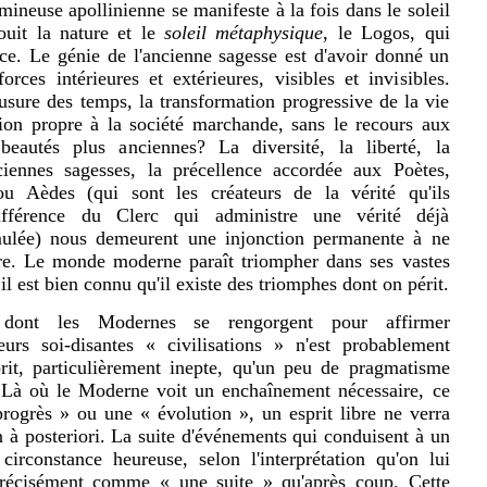
mineuse apollinienne se manifeste à la fois dans le soleil
ouit la nature et le
soleil métaphysique
, le Logos, qui
ence. Le génie de l'ancienne sagesse est d'avoir donné un
es intérieures et extérieures, visibles et invisibles.
sure des temps, la transformation progressive de la vie
ation propre à la société marchande, sans le recours aux
eautés plus anciennes? La diversité, la liberté, la
iennes sagesses, la précellence accordée aux Poètes,
u Aèdes (qui sont les créateurs de la vérité qu'ils
fférence du Clerc qui administre une vérité déjà
mulée) nous demeurent une injonction permanente à ne
re. Le monde moderne paraît triompher dans ses vastes
 il est bien connu qu'il existe des triomphes dont on périt.
 dont les Modernes se rengorgent pour affirmer
eurs soi-disantes « civilisations » n'est probablement
rit, particulièrement inepte, qu'un peu de pragmatisme
r. Là où le Moderne voit un enchaînement nécessaire, ce
ogrès » ou une « évolution », un esprit libre ne verra
n à posteriori. La suite d'événements qui conduisent à un
irconstance heureuse, selon l'interprétation qu'on lui
précisément comme « une suite » qu'après coup. Cette