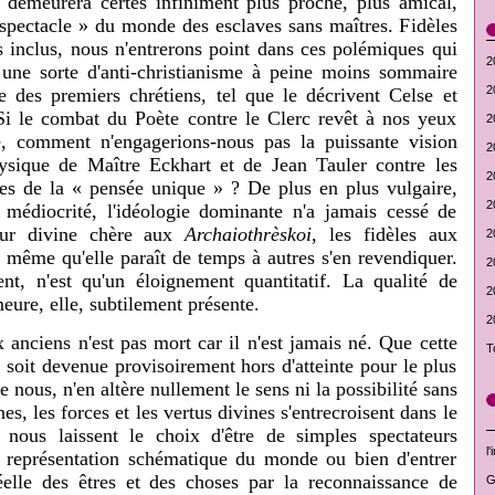
demeurera certes infiniment plus proche, plus amical,
 spectacle » du monde des esclaves sans maîtres. Fidèles
rs inclus, nous n'entrerons point dans ces polémiques qui
2
une sorte d'anti-christianisme à peine moins sommaire
2
e des premiers chrétiens, tel que le décrivent Celse et
Si le combat du Poète contre le Clerc revêt à nos yeux
2
, comment n'engagerions-nous pas la puissante vision
2
ysique de Maître Eckhart et de Jean Tauler contre les
2
es de la « pensée unique » ? De plus en plus vulgaire,
2
de médiocrité, l'idéologie dominante n'a jamais cessé de
deur divine chère aux
Archaiothrèskoi
, les fidèles aux
2
s même qu'elle paraît de temps à autres s'en revendiquer.
2
nt, n'est qu'un éloignement quantitatif. La qualité de
2
meure, elle, subtilement présente.
2
anciens n'est pas mort car il n'est jamais né. Que cette
T
 soit devenue provisoirement hors d'atteinte pour le plus
 nous, n'en altère nullement le sens ni la possibilité sans
es, les forces et les vertus divines s'entrecroisent dans le
nous laissent le choix d'être de simples spectateurs
l
 représentation schématique du monde ou bien d'entrer
éelle des êtres et des choses par la reconnaissance de
G