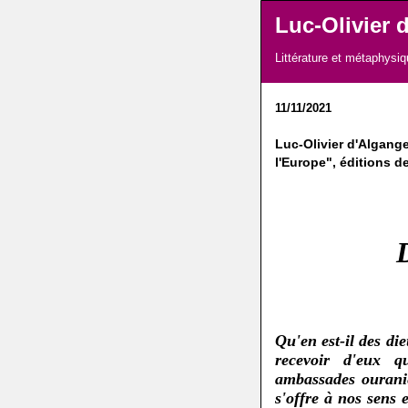
Luc-Olivier d
Littérature et métaphysiq
11/11/2021
Luc-Olivier d'Algange
l'Europe", éditions d
D
Qu'en est-il des di
recevoir d'eux q
ambassades ouranie
s'offre à nos sens 