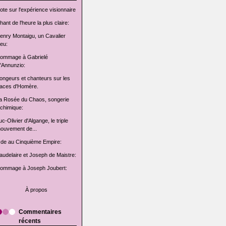
ote sur l'expérience visionnaire
hant de l'heure la plus claire:
enry Montaigu, un Cavalier
leu:
ommage à Gabrielé
'Annunzio:
ongeurs et chanteurs sur les
races d'Homère.
a Rosée du Chaos, songerie
lchimique:
uc-Olivier d'Algange, le triple
ouvement de...
de au Cinquième Empire:
audelaire et Joseph de Maistre:
ommage à Joseph Joubert:
À propos
Commentaires
récents