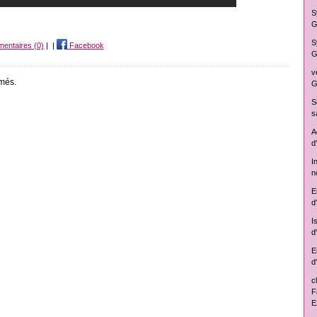
S
G
S
entaires (0)
|
|
Facebook
G
v
més.
G
S
s
A
d
I
n
E
d
I
d
E
d
c
F
E