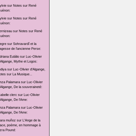
ylvie
sur
Notes sur René
uénon:
ylvie
sur
Notes sur René
uénon:
ernizeau
sur
Notes sur René
uénon:
egre
sur
Sohravardî et la
agesse de l'ancienne Perse:
driana Eulálio
sur
Luc-Olivier
'Algange, Mythe et Logos:
ndiya
sur
Luc-Olivier d'Algange,
otes sur La Musique...
nza Palamara
sur
Luc-Olivier
'Algange, De la souveraineté:
sabelle clerc
sur
Luc-Olivier
'Algange, De l'Ame:
nza Palamara
sur
Luc-Olivier
'Algange, De l'Ame:
lara muñoz
sur
L'Ange de la
ace, poème, en hommage à
zra Pound: