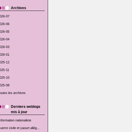
Archives
026-07
026-06
026-05
026-04
026-03
026-01
025-12
025-11
025-10
025-08
outes les archives
Derniers weblogs
mis à jour
'information nationaliste
uerre civile et yaourt allég...