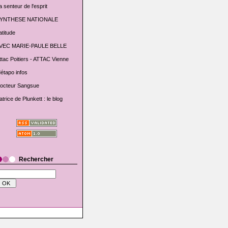
a senteur de l'esprit
YNTHESE NATIONALE
atitude
VEC MARIE-PAULE BELLE
ttac Poitiers - ATTAC Vienne
étapo infos
octeur Sangsue
atrice de Plunkett : le blog
Rechercher