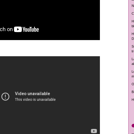
N
C
H
b
H
D
S
t
L
a
L
m
O
B
H