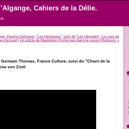
'Algange, Cahiers de la Délie.
ue.
nge, Paulina Dalmayer, "Les Héroïques", suivi de "Les Utopistes", Le Livre de
e d'accueil
|
Un article de Maximilien Friche paru dans le revue A Rebours: »
r Germain Thomas, France Culture, suivi du "Chant de la
Lina von Zintl: