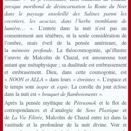
presque moribond de désincarnation la Route du Noir
dans le paysage ensoleillé des Salines parmi les
cocotiers, les acacias, dans l’herbe tremblante de
lumière…
». L’entrée dans la nuit n’est pas un
consentement aux ténèbres, ni la seule considération de
l’ombre, mais éveil de la pensée antérieure, de
la
mémoire profonde
. La théocosmogonie, qu’illustre
l’œuvre de Malcolm de Chazal, est amoureuse tout
autant que métaphysique ; sa dualitude est embrassement
et embrasement. Dieu, dans cette cosmogonie, est
«
NOON et ALLA
» dans leurs
« étreintes
». L’espace et
le temps sont
inspir
et
expir
. La corolle du jour éclose
dans la nuit est «
bouquet de flamboiements
».
Après la pensée mythique de
Pétrusmok
et le flot de
correspondances et d’analogie de
Sens Plastique
et
de
La Vie Filtrée
, Malcolm de Chazal entre ici dans la
vastitude et la profondeur de la nuit divine. Voir et