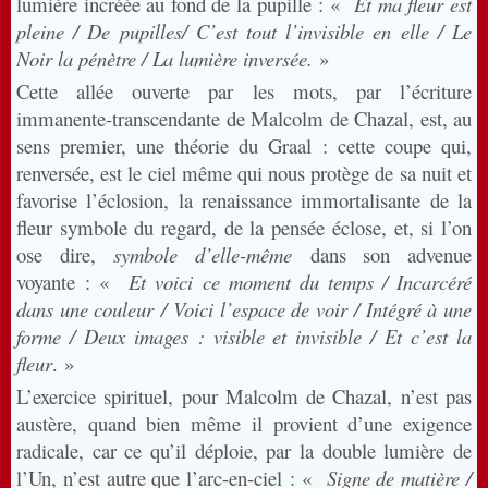
lumière incréée au fond de la pupille : «
Et ma fleur est
pleine / De pupilles/ C’est tout l’invisible en elle / Le
Noir la pénètre / La lumière inversée.
»
Cette allée ouverte par les mots, par l’écriture
immanente-transcendante de Malcolm de Chazal, est, au
sens premier, une théorie du Graal : cette coupe qui,
renversée, est le ciel même qui nous protège de sa nuit et
favorise l’éclosion, la renaissance immortalisante de la
fleur symbole du regard, de la pensée éclose, et, si l’on
ose dire,
symbole d’elle-même
dans son advenue
voyante : «
Et voici ce moment du temps / Incarcéré
dans une couleur / Voici l’espace de voir / Intégré à une
forme / Deux images : visible et invisible / Et c’est la
fleur
. »
L’exercice spirituel, pour Malcolm de Chazal, n’est pas
austère, quand bien même il provient d’une exigence
radicale, car ce qu’il déploie, par la double lumière de
l’Un, n’est autre que l’arc-en-ciel : «
Signe de matière /