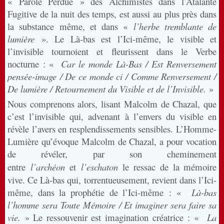
« Parole Perdue » des Alchimistes dans l’Atalante
Fugitive de la nuit des temps, est aussi au plus près dans
la substance même, et dans «
l’herbe tremblante de
lumière
». Le Là-bas est l’Ici-même, le visible et
l’invisible tournoient et fleurissent dans le Verbe
nocturne : «
Car le monde Là-Bas / Est Renversement
pensée-image / De ce monde ci / Comme Renversement /
De lumière / Retournement du Visible et de l’Invisible.
»
Nous comprenons alors, lisant Malcolm de Chazal, que
c’est l’invisible qui, advenant à l’envers du visible en
révèle l’avers en resplendissements sensibles. L’Homme-
Lumière qu’évoque Malcolm de Chazal, a pour vocation
de révéler, par son cheminement
entre
l’archéon
et
l’eschaton
le ressac
de la mémoire
vive. Ce Là-bas qui, torrentueusement, revient dans l’Ici-
même, dans la prophétie de l’Ici-même : «
Là-bas
l’homme sera Toute Mémoire / Et imaginer sera faire sa
vie.
» Le ressouvenir est imagination créatrice : «
La