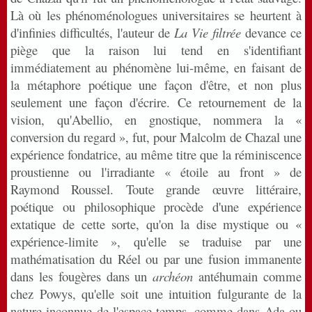
Là où les phénoménologues universitaires se heurtent à
d'infinies difficultés, l'auteur de
La Vie filtrée
devance ce
piège que la raison lui tend en s'identifiant
immédiatement au phénomène lui-même, en faisant de
la métaphore poétique une façon d'être, et non plus
seulement une façon d'écrire. Ce retournement de la
vision, qu'Abellio, en gnostique, nommera la «
conversion du regard », fut, pour Malcolm de Chazal une
expérience fondatrice, au même titre que la réminiscence
proustienne ou l'irradiante « étoile au front » de
Raymond Roussel. Toute grande œuvre littéraire,
poétique ou philosophique procède d'une expérience
extatique de cette sorte, qu'on la dise mystique ou «
expérience-limite », qu'elle se traduise par une
mathématisation du Réel ou par une fusion immanente
dans les fougères dans un
archéon
antéhumain comme
chez Powys, qu'elle soit une intuition fulgurante de la
nature inconnue de l'espace-temps, comme dans Ada ou