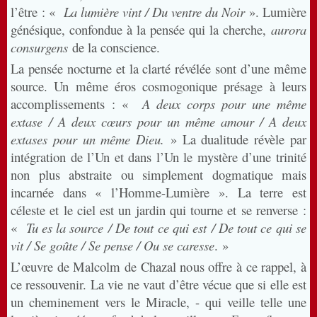
l’être : «
La lumière vint / Du ventre du Noir
». Lumière
génésique, confondue à la pensée qui la cherche,
aurora
consurgens
de la conscience.
La pensée nocturne et la clarté révélée sont d’une même
source. Un même éros cosmogonique présage à leurs
accomplissements : «
A deux corps pour une même
extase / A deux cœurs pour un même amour / A deux
extases pour un même Dieu.
» La dualitude révèle par
intégration de l’Un et dans l’Un le mystère d’une trinité
non plus abstraite ou simplement dogmatique mais
incarnée dans « l’Homme-Lumière ». La terre est
céleste et le ciel est un jardin qui tourne et se renverse :
«
Tu es la source / De tout ce qui est / De tout ce qui se
vit / Se goûte / Se pense / Ou se caresse
. »
L’œuvre de Malcolm de Chazal nous offre à ce rappel, à
ce ressouvenir. La vie ne vaut d’être vécue que si elle est
un cheminement vers le Miracle, - qui veille telle une