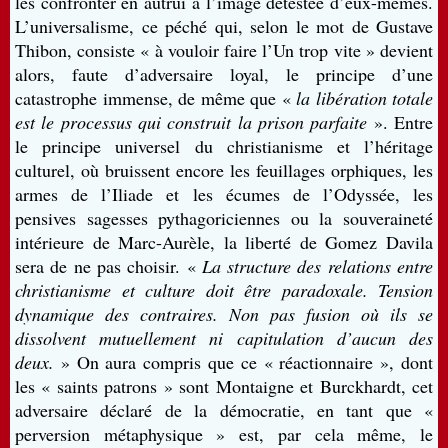
les confronter en autrui à l’image détestée d’eux-mêmes.
L’universalisme, ce péché qui, selon le mot de Gustave
Thibon, consiste « à vouloir faire l’Un trop vite » devient
alors, faute d’adversaire loyal, le principe d’une
catastrophe immense, de même que «
la libération totale
est le processus qui construit la prison parfaite
». Entre
le principe universel du christianisme et l’héritage
culturel, où bruissent encore les feuillages orphiques, les
armes de l’Iliade et les écumes de l’Odyssée, les
pensives sagesses pythagoriciennes ou la souveraineté
intérieure de Marc-Aurèle, la liberté de Gomez Davila
sera de ne pas choisir. «
La structure des relations entre
christianisme et culture doit être paradoxale. Tension
dynamique des contraires. Non pas fusion où ils se
dissolvent mutuellement ni capitulation d’aucun des
deux.
» On aura compris que ce « réactionnaire », dont
les « saints patrons » sont Montaigne et Burckhardt, cet
adversaire déclaré de la démocratie, en tant que «
perversion métaphysique » est, par cela même, le