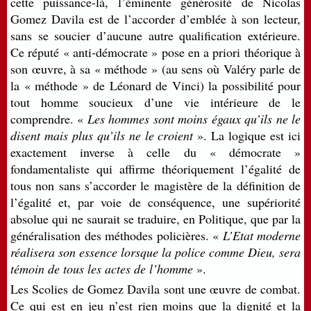
cette puissance-là, l’éminente générosité de Nicolas
Gomez Davila est de l’accorder d’emblée à son lecteur,
sans se soucier d’aucune autre qualification extérieure.
Ce réputé « anti-démocrate » pose en a priori théorique à
son œuvre, à sa « méthode » (au sens où Valéry parle de
la « méthode » de Léonard de Vinci) la possibilité pour
tout homme soucieux d’une vie intérieure de le
comprendre. «
Les hommes sont moins égaux qu’ils ne le
disent mais plus qu’ils ne le croient
». La logique est ici
exactement inverse à celle du « démocrate »
fondamentaliste qui affirme théoriquement l’égalité de
tous non sans s’accorder le magistère de la définition de
l’égalité et, par voie de conséquence, une supériorité
absolue qui ne saurait se traduire, en Politique, que par la
généralisation des méthodes policières. «
L’Etat moderne
réalisera son essence lorsque la police comme Dieu, sera
témoin de tous les actes de l’homme
».
Les Scolies de Gomez Davila sont une œuvre de combat.
Ce qui est en jeu n’est rien moins que la dignité et la