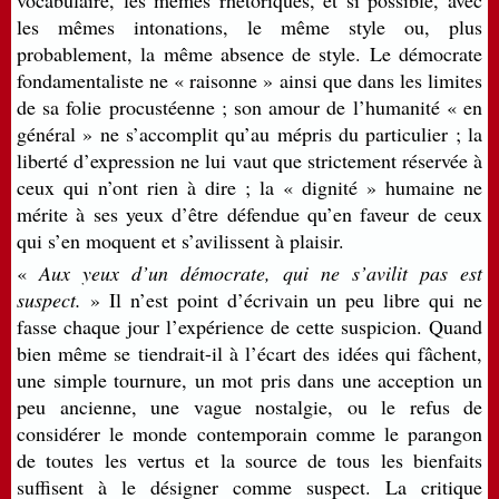
vocabulaire, les mêmes rhétoriques, et si possible, avec
les mêmes intonations, le même style ou, plus
probablement, la même absence de style. Le démocrate
fondamentaliste ne « raisonne » ainsi que dans les limites
de sa folie procustéenne ; son amour de l’humanité « en
général » ne s’accomplit qu’au mépris du particulier ; la
liberté d’expression ne lui vaut que strictement réservée à
ceux qui n’ont rien à dire ; la « dignité » humaine ne
mérite à ses yeux d’être défendue qu’en faveur de ceux
qui s’en moquent et s’avilissent à plaisir.
«
Aux yeux d’un démocrate, qui ne s’avilit pas est
suspect.
» Il n’est point d’écrivain un peu libre qui ne
fasse chaque jour l’expérience de cette suspicion. Quand
bien même se tiendrait-il à l’écart des idées qui fâchent,
une simple tournure, un mot pris dans une acception un
peu ancienne, une vague nostalgie, ou le refus de
considérer le monde contemporain comme le parangon
de toutes les vertus et la source de tous les bienfaits
suffisent à le désigner comme suspect. La critique