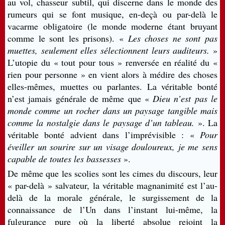
au vol, chasseur subtil, qui discerne dans le monde des
rumeurs qui se font musique, en-deçà ou par-delà le
vacarme obligatoire (le monde moderne étant bruyant
comme le sont les prisons). «
Les choses ne sont pas
muettes, seulement elles sélectionnent leurs auditeurs.
»
L’utopie du « tout pour tous » renversée en réalité du «
rien pour personne » en vient alors à médire des choses
elles-mêmes, muettes ou parlantes. La véritable bonté
n’est jamais générale de même que «
Dieu n’est pas le
monde comme un rocher dans un paysage tangible mais
comme la nostalgie dans le paysage d’un tableau.
». La
véritable bonté advient dans l’imprévisible : «
Pour
éveiller un sourire sur un visage douloureux, je me sens
capable de toutes les bassesses
».
De même que les scolies sont les cimes du discours, leur
« par-delà » salvateur, la véritable magnanimité est l’au-
delà de la morale générale, le surgissement de la
connaissance de l’Un dans l’instant lui-même, la
fulgurance pure où la liberté absolue rejoint la