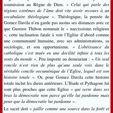
soumission au Règne de Dieu. «
Celui qui parle des
régions extrêmes de l’âme doit vite avoir recours à un
vocabulaire théologique
». Théologique, la pensée de
Gomez Davila n’en garde pas moins ses distances avec ce
que Gustave Thibon nommait le « narcissisme religieux
», cette inclination fatale à voir l’Eglise d’abord comme
une communauté humaine, avec ses administrations, sa
sociologie, et son opportunisme. «
L’obéissance du
catholique s’est muée en une docilité infinie à tous les
vents du monde
». Peu importe au demeurant : «
Un seul
concile n’est rien de plus qu’une seule voix dans le
véritable concile oecuménique de l’Eglise, lequel est son
histoire totale
». Or, pour Gomez Davila cette histoire
totale inclut les dieux antérieurs. L’Iliade et Pythagore lui
sont plus proches que cette Eglise «
qui serre dans ses
bras la démocratie non parce qu’elle lui pardonne mais
pour que la démocratie lui pardonne
».
Le sacré doit «
jaillir comme une source dans la forêt et