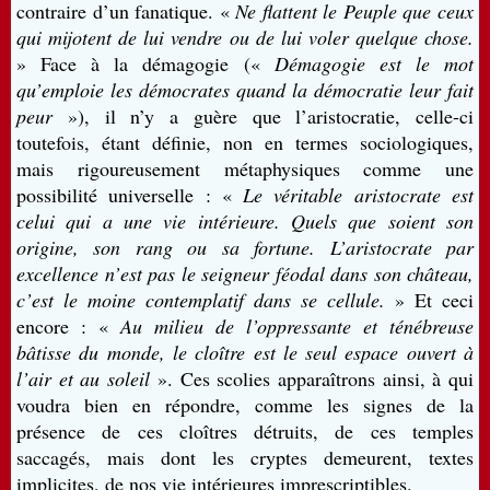
contraire d’un fanatique. «
Ne flattent le Peuple que ceux
qui mijotent de lui vendre ou de lui voler quelque chose.
» Face à la démagogie («
Démagogie est le mot
qu’emploie les démocrates quand la démocratie leur fait
peur
»), il n’y a guère que l’aristocratie, celle-ci
toutefois, étant définie, non en termes sociologiques,
mais rigoureusement métaphysiques comme une
possibilité universelle : «
Le véritable aristocrate est
celui qui a une vie intérieure. Quels que soient son
origine, son rang ou sa fortune. L’aristocrate par
excellence n’est pas le seigneur féodal dans son château,
c’est le moine contemplatif dans se cellule.
» Et ceci
encore : «
Au milieu de l’oppressante et ténébreuse
bâtisse du monde, le cloître est le seul espace ouvert à
l’air et au soleil
». Ces scolies apparaîtrons ainsi, à qui
voudra bien en répondre, comme les signes de la
présence de ces cloîtres détruits, de ces temples
saccagés, mais dont les cryptes demeurent, textes
implicites, de nos vie intérieures imprescriptibles.