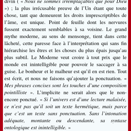
divin ( «
Nous ne sommes irremplaçables que pour Dieu
») ; la plus irrécusable preuve de l’Un étant que toute
chose, tant que demeurent les droits imprescriptibles de
l’âme, est unique. Point de feuille dont les nervures
fussent exactement semblables à sa voisine. Le grand
mythe moderne, au sens de mensonge, tient dans cette
lâcheté, cette paresse face à l’interprétation qui sans fin
hiérarchise les êtres et les choses du plus épais jusqu’au
plus subtil. Le Moderne veut croire à tout prix que le
monde est inintelligible pour pouvoir le saccager à sa
guise. Le bonheur et le malheur est qu’il en est rien. Tout
est écrit, et nous ne faisons qu’ajouter la ponctuation. «
Mes phrases concises sont les touches d’une composition
pointilliste
». L’implicite ne serait alors que le non-
encore ponctué. «
Si l’univers est d’une lecture malaisée,
ce n’est pas qu’il soit un texte hermétique, mais parce
que c’est un texte sans ponctuation. Sans l’intonation
adéquate, montante ou descendante, sa syntaxe
ontologique est inintelligible.
»