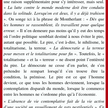
une raison supplémentaire pour s’y intéresser, mais seul.
«
La lutte contre le monde moderne doit être conduite
dans la solitude. Lorsqu’on est deux, il y a déjà trahison
». On songe ici à la phrase de Montherlant : «
Dès que
les hommes se rassemblent, ils travaillent pour quelque
erreur.
» Il n’en demeure pas moins qu’il y eut des temps
où l’ordre politique semblait destiné à nous éviter le pire,
autant que possible. Le pire, c’est à-dire, le nihilisme, le
totalitarisme, la terreur. «
La démocratie a la terreur
pour moyen et le totalitarisme pour fin
». Toutefois, le «
totalitarisme » et la « terreur » ne disent point l’entièreté
du pire. Le démocrate ne cesse d’en parler, de s’en
prétendre le rempart lorsqu’il s’en trouve être la
condition, la prémisse. Le pire est ce que l’homme
devient, ce que tous les hommes deviennent, lorsque la
contemplation disparaît du monde, lorsque le commerce
entre les hommes ne s’ordonne plus qu’à l’économie.
«
L’absence de vie contemplative fait de la vie active
d’une société un grouillement de rats pestilentiels
». Ce