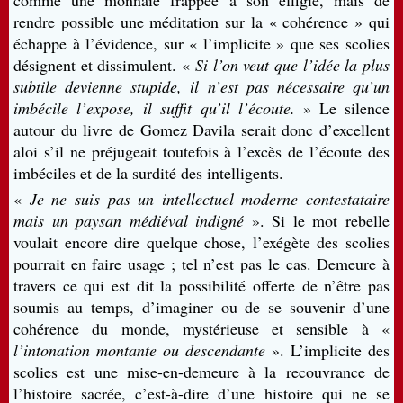
comme une monnaie frappée à son effigie, mais de
rendre possible une méditation sur la « cohérence » qui
échappe à l’évidence, sur « l’implicite » que ses scolies
désignent et dissimulent. «
Si l’on veut que l’idée la plus
subtile devienne stupide, il n’est pas nécessaire qu’un
imbécile l’expose, il suffit qu’il l’écoute.
» Le silence
autour du livre de Gomez Davila serait donc d’excellent
aloi s’il ne préjugeait toutefois à l’excès de l’écoute des
imbéciles et de la surdité des intelligents.
«
Je ne suis pas un intellectuel moderne contestataire
mais un paysan médiéval indigné
». Si le mot rebelle
voulait encore dire quelque chose, l’exégète des scolies
pourrait en faire usage ; tel n’est pas le cas. Demeure à
travers ce qui est dit la possibilité offerte de n’être pas
soumis au temps, d’imaginer ou de se souvenir d’une
cohérence du monde, mystérieuse et sensible à «
l’intonation montante ou descendante
». L’implicite des
scolies est une mise-en-demeure à la recouvrance de
l’histoire sacrée, c’est-à-dire d’une histoire qui ne se