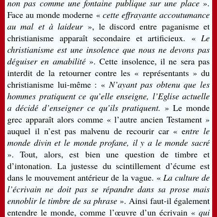
non pas comme une fontaine publique sur une place
».
Face au monde moderne «
cette effrayante accoutumance
au mal et à laideur
», le discord entre paganisme et
christianisme apparaît secondaire et artificieux. «
Le
christianisme est une insolence que nous ne devons pas
déguiser en amabilité
». Cette insolence, il ne sera pas
interdit de la retourner contre les « représentants » du
christianisme lui-même : «
N’ayant pas obtenu que les
hommes pratiquent ce qu’elle enseigne, l’Eglise actuelle
a décidé d’enseigner ce qu’ils pratiquent.
» Le monde
grec apparaît alors comme « l’autre ancien Testament »
auquel il n’est pas malvenu de recourir car « e
ntre le
monde divin et le monde profane, il y a le monde sacré
». Tout, alors, est bien une question de timbre et
d’intonation. La justesse du scintillement d’écume est
dans le mouvement antérieur de la vague. «
La culture de
l’écrivain ne doit pas se répandre dans sa prose mais
ennoblir le timbre de sa phrase
». Ainsi faut-il également
entendre le monde, comme l’œuvre d’un écrivain «
qui