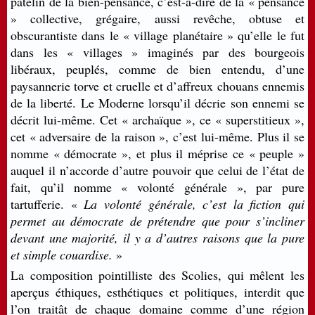
patelin de la bien-pensance, c’est-à-dire de la « pensance
» collective, grégaire, aussi revêche, obtuse et
obscurantiste dans le « village planétaire » qu’elle le fut
dans les « villages » imaginés par des bourgeois
libéraux, peuplés, comme de bien entendu, d’une
paysannerie torve et cruelle et d’affreux chouans ennemis
de la liberté. Le Moderne lorsqu’il décrie son ennemi se
décrit lui-même. Cet « archaïque », ce « superstitieux »,
cet « adversaire de la raison », c’est lui-même. Plus il se
nomme « démocrate », et plus il méprise ce « peuple »
auquel il n’accorde d’autre pouvoir que celui de l’état de
fait, qu’il nomme « volonté générale », par pure
tartufferie. «
La volonté générale, c’est la fiction qui
permet au démocrate de prétendre que pour s’incliner
devant une majorité, il y a d’autres raisons que la pure
et simple couardise.
»
La composition pointilliste des Scolies, qui mêlent les
aperçus éthiques, esthétiques et politiques, interdit que
l’on traitât de chaque domaine comme d’une région